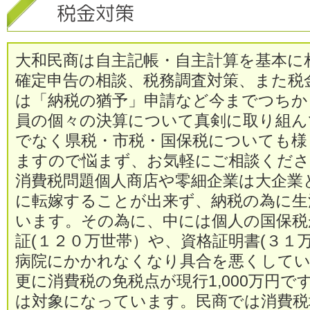
大和民商は自主記帳・自主計算を基本に
確定申告の相談、税務調査対策、また税
は「納税の猶予」申請など今までつちか
員の個々の決算について真剣に取り組ん
でなく県税・市税・国保税についても様
ますので悩まず、お気軽にご相談くださ
消費税問題個人商店や零細企業は大企業
に転嫁することが出来ず、納税の為に生
います。その為に、中には個人の国保税
証(１２０万世帯）や、資格証明書(３１
病院にかかれなくなり具合を悪くして
更に消費税の免税点が現行1,000万円
は対象になっています。民商では消費税